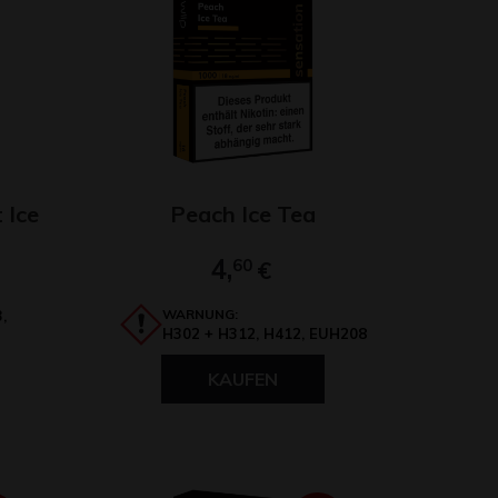
 Ice
Peach Ice Tea
4,
60
€
WARNUNG:
,
H302 + H312, H412, EUH208
KAUFEN