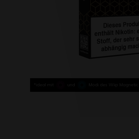
*ideal mit
und
Modi des Wiip Magnetic 