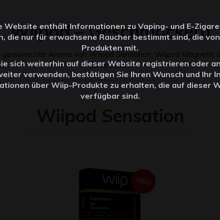
Wiipod – Geschmäckern
e Website enthält Informationen zu Vaping- und E-Zigare
, die nur für erwachsene Raucher bestimmt sind, die vo
Produkten mit.
das gewünschte Aroma von Wiipod Sensation, Wiipod Magnetic 
e sich weiterhin auf dieser Website registrieren oder 
Geschmack..
weiter verwenden, bestätigen Sie Ihren Wunsch und Ihr I
ationen über Wiip-Produkte zu erhalten, die auf dieser 
verfügbar sind.
Wiipod Sensation
NEU