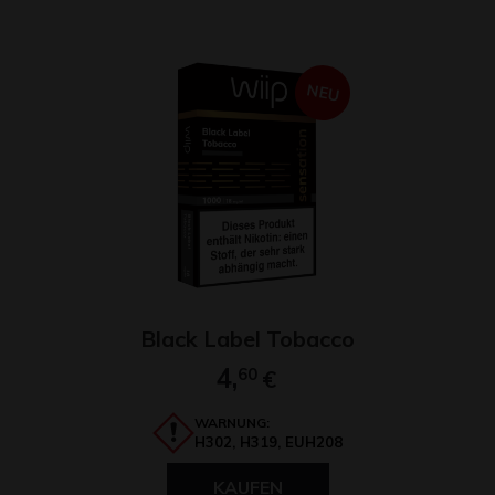
NEU
Black Label Tobacco
4,
60
€
WARNUNG:
H302, H319, EUH208
KAUFEN