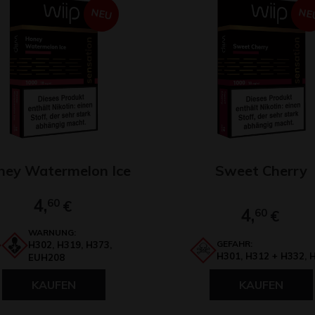
NEU
NE
ney Watermelon Ice
Sweet Cherry
4,
60
€
4,
60
€
WARNUNG:
GEFAHR:
H302, H319, H373,
H301, H312 + H332, 
EUH208
KAUFEN
KAUFEN