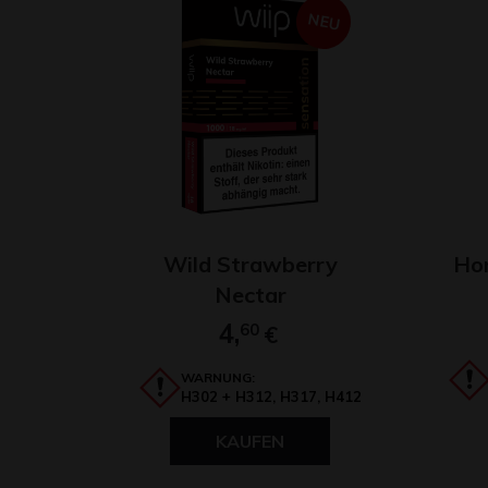
NEU
Wild Strawberry
Ho
Nectar
4,
60
€
WARNUNG:
H302 + H312, H317, H412
KAUFEN