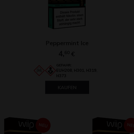
Peppermint Ice
4,
60
€
GEFAHR:
EUH208, H301, H319,
H373
KAUFEN
NEU
NE