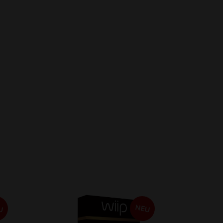
U
NEU