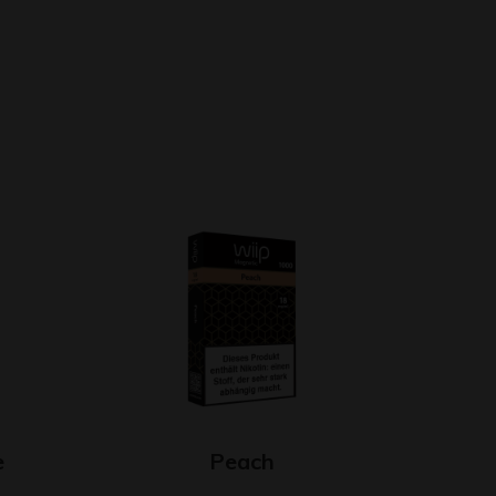
e
Peach