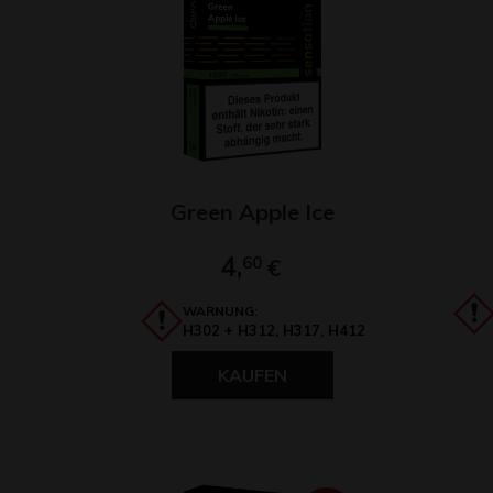
Green Apple Ice
4,
60
€
WARNUNG:
H302 + H312, H317, H412
KAUFEN