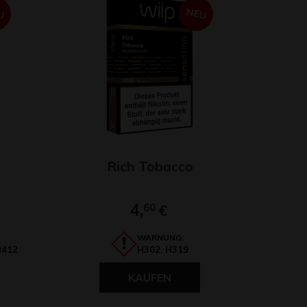
U
NEU
Rich Tobacco
4,
60
€
WARNUNG:
H412
H302, H319
KAUFEN