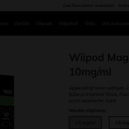
Zum Newsletter anmelden
Anme
ecke
Geräte
Wiipods
Wiipstick
Shop
Wo zu kaufe
Wiipod Magn
10mg/ml
Apple bringt einen saftigen
Süße und leichter Säure. Frisch
echte japanische Apfel.
Nikotin-Options:
10 mg/ml
18 mg