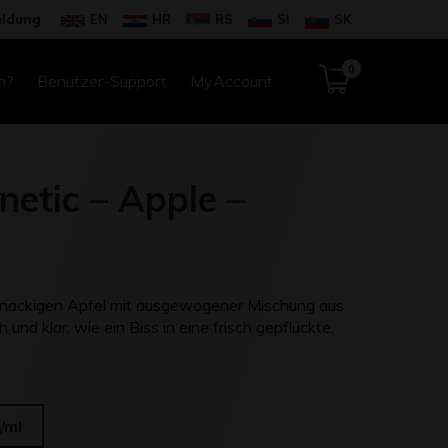
ldung
EN
HR
RS
SI
SK
0
n?
Benutzer-Support
MyAccount
etic – Apple –
, knackigen Apfel mit ausgewogener Mischung aus
 und klar, wie ein Biss in eine frisch gepflückte,
/ml