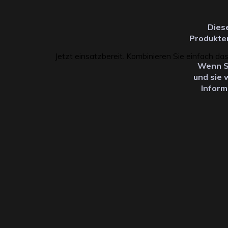
Dies
Produkten
Jetzt einsatzbereit. Kombinieren Sie einfach 
Wenn Si
und sie 
Inform