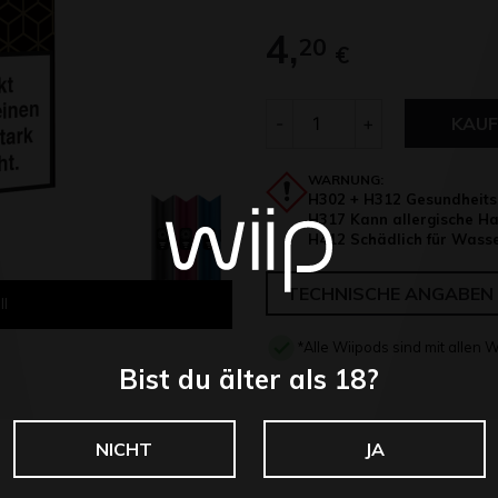
4,
20
€
Anzahl
-
+
KAUF
WARNUNG:
H302 + H312 Gesundheitss
H317 Kann allergische Ha
H412 Schädlich für Wasse
TECHNISCHE ANGABEN
II
*Alle Wiipods sind mit allen 
Bist du älter als 18?
NICHT
JA