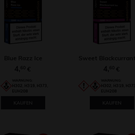
Blue Razz Ice
Sweet Blackcurrant
4,
4,
60
€
60
€
WARNUNG:
WARNUNG:
H302, H319, H373,
H302, H319, H373
EUH208
EUH208
KAUFEN
KAUFEN