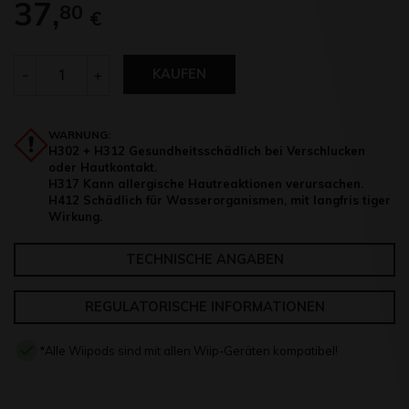
37,
80
€
Anzahl
-
+
KAUFEN
WARNUNG:
H302 + H312 Gesundheitsschädlich bei Verschlucken
oder Hautkontakt.
H317 Kann allergische Hautreaktionen verursachen.
H412 Schädlich für Wasserorganismen, mit langfris tiger
Wirkung.
TECHNISCHE ANGABEN
REGULATORISCHE INFORMATIONEN
*Alle Wiipods sind mit allen Wiip-Geräten kompatibel!