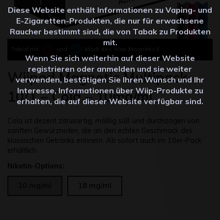
Diese Website enthält Informationen zu Vaping- und
E-Zigaretten-Produkten, die nur für erwachsene
Raucher bestimmt sind, die von Tabak zu Produkten
mit.
*ideal mit
und
Modi des Wiip Magnetic II
Wenn Sie sich weiterhin auf dieser Website
registrieren oder anmelden und sie weiter
Wiipod Magnetic Multipack
verwenden, bestätigen Sie Ihren Wunsch und Ihr
Interesse, Informationen über Wiip-Produkte zu
10/1 – Cola – 10mg/ml
erhalten, die auf dieser Website verfügbar sind.
Cola ist dezent zitrusartig, mäßig süß und durchzogen von
sanften Gewürznoten, die an den echten Geschmack des
klassischen Getränks erinnern. Ab sofort auch im 10er-Pack
erhältlich.
Nikotin-Options:
10 mg/ml
18 mg/ml