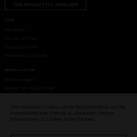
ZUM NEWSLETTER ANMELDEN
ÜBER
Wie Wiip?
Für wen ist Wiip?
Qualitätsrichtlinie
Philosophie 6 Vorteile
INNERHALB WIIP
Hilfe benötigen
Werden Sie Wiip-Partner
Werden Sie Teil des Wiip-Teams
Wir verwenden Cookies, um Ihr Benutzererlebnis und die
EINKAUFEN
Funktionalität Ihrer Website zu verbessern. Weitere
Informationen zu Cookies finden Sie
hier.
Wiip Starter-set einkaufen
Geräte