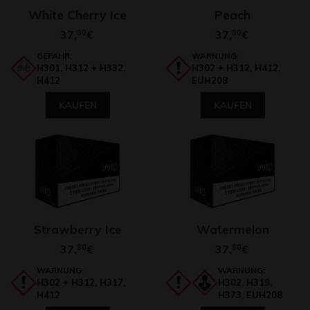
White Cherry Ice
Peach
37,
80
37,
80
€
€
GEFAHR:
WARNUNG:
H301, H312 + H332,
H302 + H312, H412,
H412
EUH208
KAUFEN
KAUFEN
Strawberry Ice
Watermelon
37,
80
37,
80
€
€
WARNUNG:
WARNUNG:
H302 + H312, H317,
H302, H319,
H412
H373, EUH208