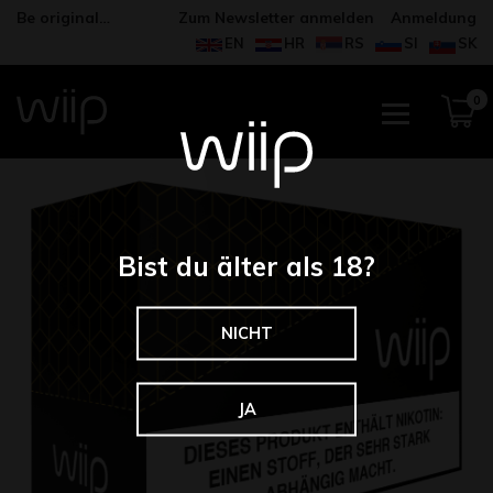
Be original…
Zum Newsletter anmelden
Anmeldung
EN
HR
RS
SI
SK
0
Bist du älter als 18?
NICHT
JA