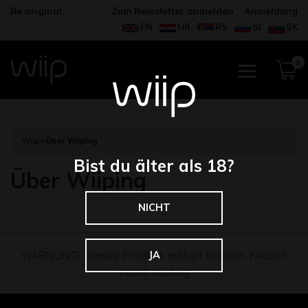
Be original…
Zum Newsletter anmelden
Anmeldung
EN
HR
RS
SI
SK
0
Wiip
>
Über Wiiping
Bist du älter als 18?
Über Wiiping
NICHT
WARNUNG: Dieses Produkt enthält Nikotin. Nikotin
JA
macht süchtig.