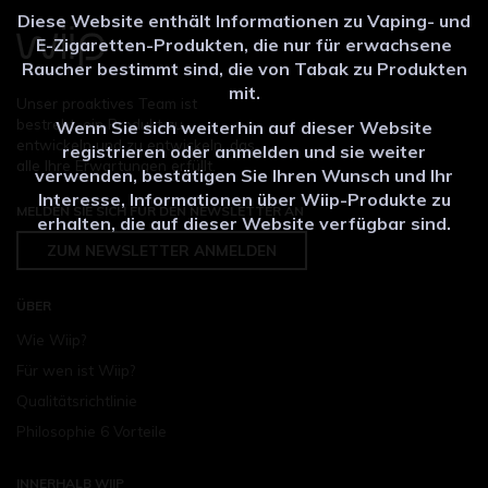
Diese Website enthält Informationen zu Vaping- und
E-Zigaretten-Produkten, die nur für erwachsene
Raucher bestimmt sind, die von Tabak zu Produkten
mit.
Unser proaktives Team ist
bestrebt, ein Produkt zu
Wenn Sie sich weiterhin auf dieser Website
entwickeln und zu entwickeln, das
registrieren oder anmelden und sie weiter
alle Ihre Erwartungen erfüllt.
verwenden, bestätigen Sie Ihren Wunsch und Ihr
Interesse, Informationen über Wiip-Produkte zu
MELDEN SIE SICH FÜR DEN NEWSLETTER AN
erhalten, die auf dieser Website verfügbar sind.
ZUM NEWSLETTER ANMELDEN
ÜBER
Wie Wiip?
Für wen ist Wiip?
Qualitätsrichtlinie
Philosophie 6 Vorteile
INNERHALB WIIP