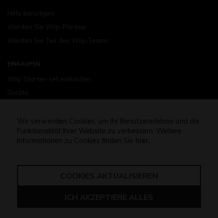
Hilfe benötigen
Werden Sie Wiip-Partner
Werden Sie Teil des Wiip-Teams
EINKAUFEN
Wiip Starter-set einkaufen
Geräte
Wiipods – Geschmäckern
Einkaufsassistenz
Wir verwenden Cookies, um Ihr Benutzererlebnis und die
Funktionalität Ihrer Website zu verbessern. Weitere
Informationen zu Cookies finden Sie
hier.
Gratis Lieferung für Bestellungen oben 32,5 Euro
COOKIES AKTUALISIEREN
Nutzungsbedingungen
Datenschutz-bestimmungen
DSGVO-Verordnung
Cookies
ICH AKZEPTIERE ALLES
Unilateral kündigung des vertrags
© 2019 - 2026 Wiip. Alle Rechte vorbehalten..