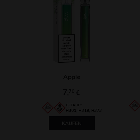
Apple
7,
70
€
GEFAHR:
H301, H319, H373
KAUFEN