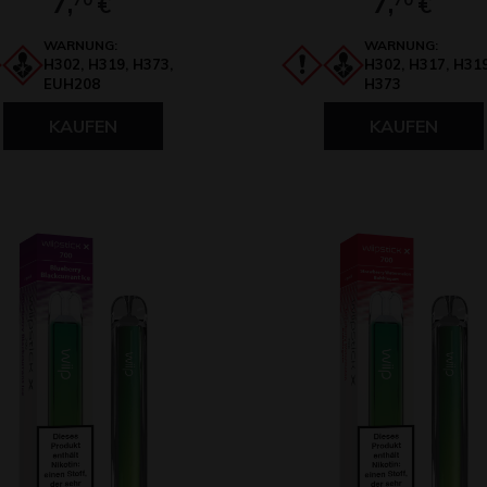
7,
7,
€
€
WARNUNG:
WARNUNG:
H302, H319, H373,
H302, H317, H319
EUH208
H373
KAUFEN
KAUFEN