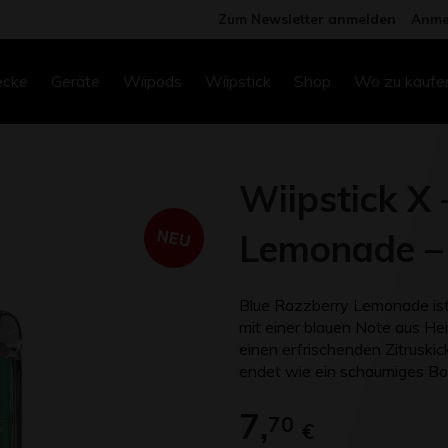
Zum Newsletter anmelden
Anme
ecke
Geräte
Wiipods
Wiipstick
Shop
Wo zu kaufe
Wiipstick X
NEU
Lemonade –
Blue Razzberry Lemonade ist
mit einer blauen Note aus He
einen erfrischenden Zitruskic
endet wie ein schaumiges Bon
7,
70
€