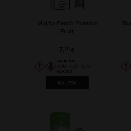
Mojito Peach Passion
Blu
Fruit
7,
70
€
WARNUNG:
H302, H319, H373,
EUH208
KAUFEN