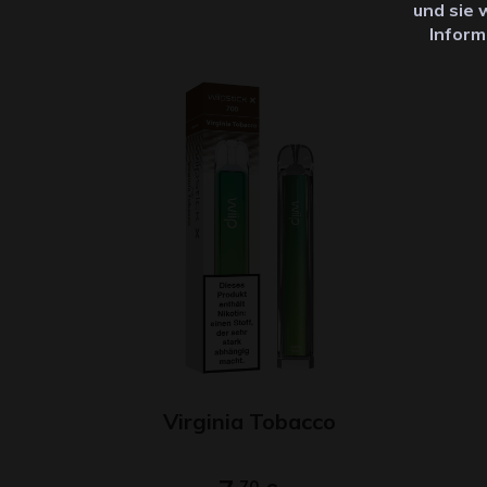
und sie 
Inform
Virginia Tobacco
70