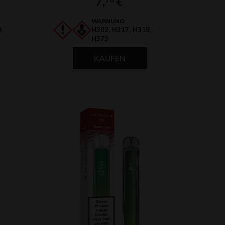
7,
€
WARNUNG:
,
H302, H317, H319,
H373
KAUFEN