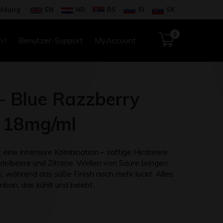
ldung
EN
HR
RS
SI
SK
0
n?
Benutzer-Support
MyAccount
 – Blue Razzberry
 18mg/ml
 eine intensive Kombination – saftige Himbeere
idelbeere und Zitrone. Wellen von Säure bringen
k, während das süße Finish nach mehr lockt. Alles
bon, das kühlt und belebt.