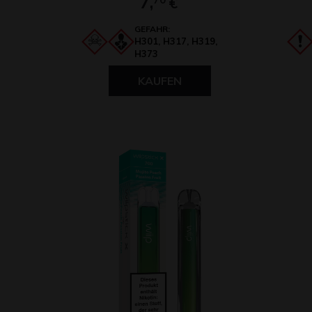
7,
€
GEFAHR:
H301, H317, H319,
H373
KAUFEN