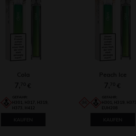
Cola
Peach Ice
7,
7,
70
€
70
€
GEFAHR:
GEFAHR:
H301, H317, H319,
H301, H319, H373
H373, H412
EUH208
KAUFEN
KAUFEN