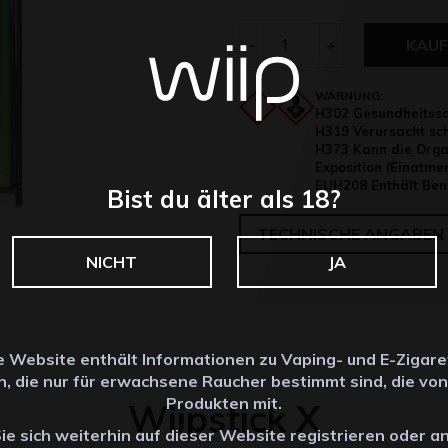
Anzahl
-
+
KAUF
WARNUNG:
H302 Gesundheitssch
H319 Verursacht sc
H373 Kann die Organ
Exposition (Einatmen
EUH208 Enthält Benz
Bist du älter als 18?
TECHNISCHE ANGABEN
NICHT
JA
e Website enthält Informationen zu Vaping- und E-Zigare
, die nur für erwachsene Raucher bestimmt sind, die vo
Produkten mit.
Wiipstick X
e sich weiterhin auf dieser Website registrieren oder 