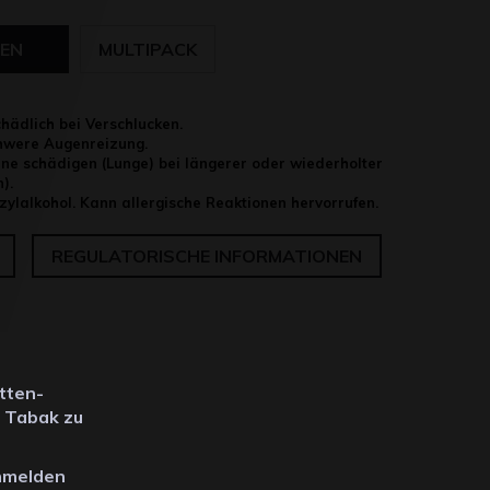
EN
MULTIPACK
ädlich bei Verschlucken.
hwere Augenreizung.
e schädigen (Lunge) bei längerer oder wiederholter
).
ylalkohol. Kann allergische Reaktionen hervorrufen.
REGULATORISCHE INFORMATIONEN
tten-
n Tabak zu
anmelden