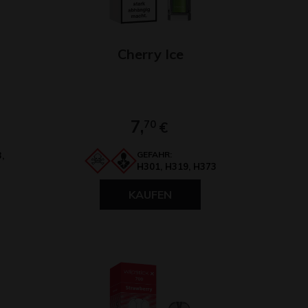
Cherry Ice
7,
70
€
GEFAHR:
,
H301, H319, H373
KAUFEN