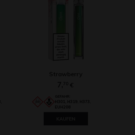
Strawberry
7,
70
€
GEFAHR:
,
H301, H319, H373,
EUH208
KAUFEN