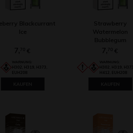
eberry Blackcurrant
Strawberry
Ice
Watermelon
Bubblegum
7,
7,
70
€
70
€
WARNUNG:
WARNUNG:
H302, H319, H373,
H302, H319, H373
EUH208
H412, EUH208
KAUFEN
KAUFEN