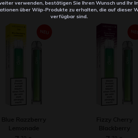
weiter verwenden, bestätigen Sie Ihren Wunsch und Ihr I
ationen über Wiip-Produkte zu erhalten, die auf dieser 
verfügbar sind.
NEU
NE
Blue Razzberry
Fizzy Cherry
Lemonade
Blackberry
70
70