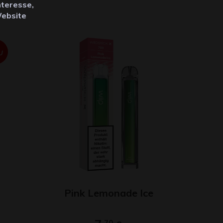
nteresse,
Website
U
Pink Lemonade Ice
70