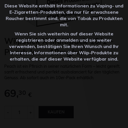
Diese Website enthält Informationen zu Vaping- und
E-Zigaretten-Produkten, die nur für erwachsene
Raucher bestimmt sind, die von Tabak zu Produkten
mit.
Wenn Sie sich weiterhin auf dieser Website
Wiipstick X Multipack 10/1 –
registrieren oder anmelden und sie weiter
verwenden, bestätigen Sie Ihren Wunsch und Ihr
Peach Ice – 18mg/ml
Interesse, Informationen über Wiip-Produkte zu
erhalten, die auf dieser Website verfügbar sind.
Peach ist ein Pfirsich in seiner natürlichen Form – leicht gereift,
sanft erfrischend und perfekt ausbalanciert für den täglichen
Genuss. Ab sofort auch im 10er-Pack erhältlich.
69,
30
€
Anzahl
-
+
KAUFEN