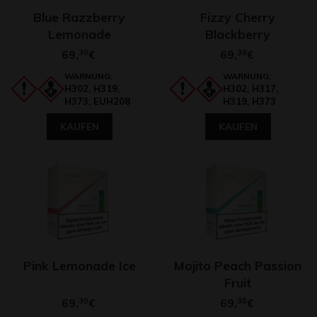
Blue Razzberry
Fizzy Cherry
Lemonade
Blackberry
69,
30
69,
30
€
€
WARNUNG:
WARNUNG:
H302, H319,
H302, H317,
H373, EUH208
H319, H373
KAUFEN
KAUFEN
Pink Lemonade Ice
Mojito Peach Passion
Fruit
69,
30
69,
30
€
€