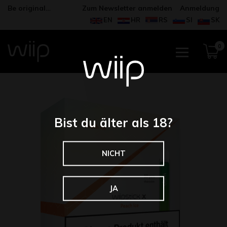
Be original…
Zum Newsletter anmelden
Anmeldung
EN
HR
RS
SI
SK
0
Bist du älter als 18?
NICHT
JA