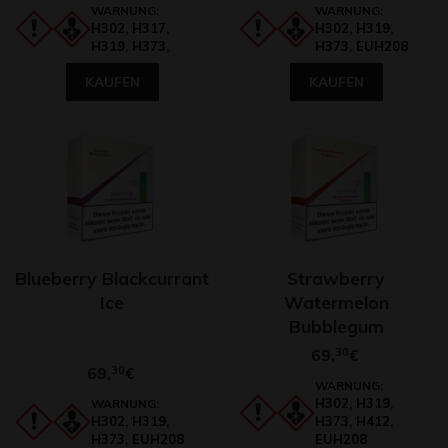
WARNUNG:
WARNUNG:
H302, H317,
H302, H319,
H319, H373,
H373, EUH208
KAUFEN
KAUFEN
Blueberry Blackcurrant
Strawberry
Ice
Watermelon
Bubblegum
69,
30
€
69,
30
€
WARNUNG:
H302, H319,
WARNUNG:
H302, H319,
H373, H412,
H373, EUH208
EUH208