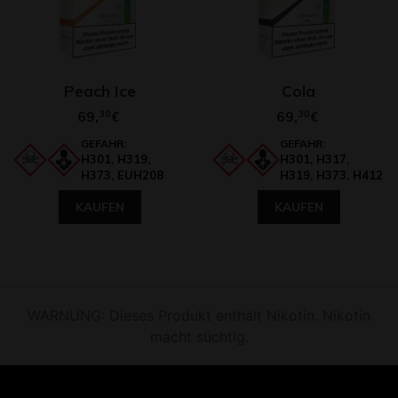
Peach Ice
Cola
69,
30
69,
30
€
€
GEFAHR:
GEFAHR:
H301, H319,
H301, H317,
H373, EUH208
H319, H373, H412
KAUFEN
KAUFEN
WARNUNG: Dieses Produkt enthält Nikotin. Nikotin
macht süchtig.